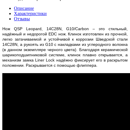
Описание
Характеристики
Отзывы
Нож
QSP Leopard, 14C28N, G10/Carbon
– это стильный,
надёжный и недорогой
EDC
нож. Клинок изготовлен из прочной,
легко затачиваемой и устойчивой к коррозии Шведской стали
14
C
28
N
, а рукоять из G10 с накладками из углеродного волокна
(в данном экземпляре черного цвета).
Благодаря керамической
шарикоподшипниковой системе, клинок плавно открывается, а
механизм замка
Liner
Lock
надёжно фиксирует его в раскрытом
положении. Раскрывается с помощью флиппера.