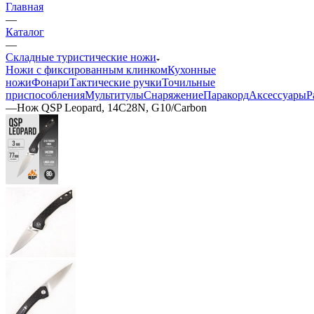
Главная
—
Каталог
—
Складные туристические ножи
Ножи с фиксированным клинком
Кухонные
ножи
Фонари
Тактические ручки
Точильные
приспособления
Мультитулы
Снаряжение
Паракорд
Аксессуары
Р
—
Нож QSP Leopard, 14C28N, G10/Carbon