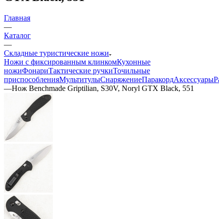
Главная
—
Каталог
—
Складные туристические ножи
Ножи с фиксированным клинком
Кухонные
ножи
Фонари
Тактические ручки
Точильные
приспособления
Мультитулы
Снаряжение
Паракорд
Аксессуары
Р
—
Нож Benchmade Griptilian, S30V, Noryl GTX Black, 551