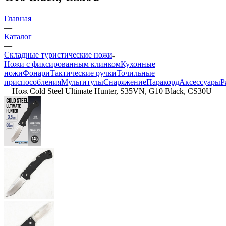
Главная
—
Каталог
—
Складные туристические ножи
Ножи с фиксированным клинком
Кухонные
ножи
Фонари
Тактические ручки
Точильные
приспособления
Мультитулы
Снаряжение
Паракорд
Аксессуары
Р
—
Нож Cold Steel Ultimate Hunter, S35VN, G10 Black, CS30U