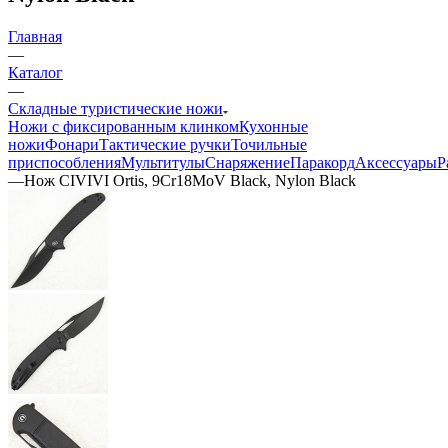
Главная
—
Каталог
—
Складные туристические ножи
Ножи с фиксированным клинком
Кухонные
ножи
Фонари
Тактические ручки
Точильные
приспособления
Мультитулы
Снаряжение
Паракорд
Аксессуары
Р
—
Нож CIVIVI Ortis, 9Cr18MoV Black, Nylon Black