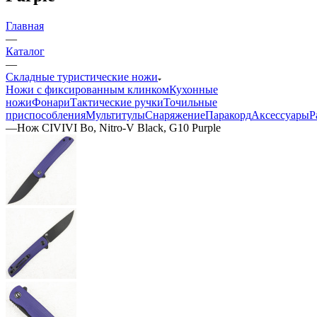
Главная
—
Каталог
—
Складные туристические ножи
Ножи с фиксированным клинком
Кухонные
ножи
Фонари
Тактические ручки
Точильные
приспособления
Мультитулы
Снаряжение
Паракорд
Аксессуары
Р
—
Нож CIVIVI Bo, Nitro-V Black, G10 Purple