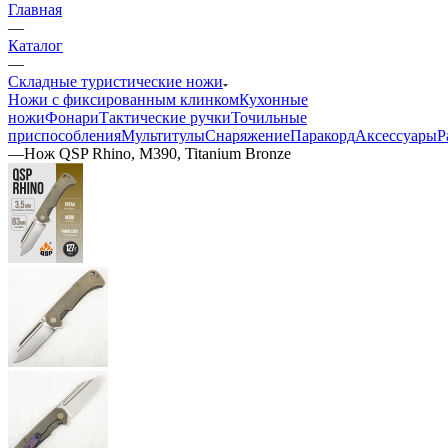
Главная
—
Каталог
—
Складные туристические ножи
Ножи с фиксированным клинком
Кухонные
ножи
Фонари
Тактические ручки
Точильные
приспособления
Мультитулы
Снаряжение
Паракорд
Аксессуары
Р
—
Нож QSP Rhino, M390, Titanium Bronze