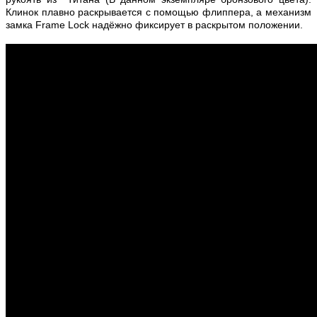
Клинок плавно раскрывается с помощью флиппера, а механизм
замка Frame Lock надёжно фиксирует в раскрытом положении.