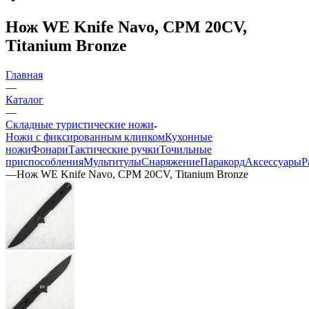
Нож WE Knife Navo, CPM 20CV,
Titanium Bronze
Главная
—
Каталог
—
Складные туристические ножи
Ножи с фиксированным клинком
Кухонные
ножи
Фонари
Тактические ручки
Точильные
приспособления
Мультитулы
Снаряжение
Паракорд
Аксессуары
Р
—
Нож WE Knife Navo, CPM 20CV, Titanium Bronze