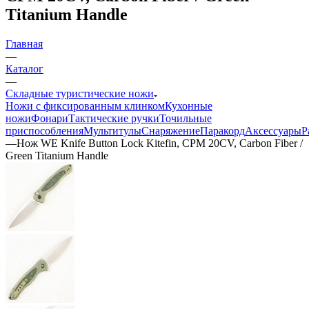
Titanium Handle
Главная
—
Каталог
—
Складные туристические ножи
Ножи с фиксированным клинком
Кухонные
ножи
Фонари
Тактические ручки
Точильные
приспособления
Мультитулы
Снаряжение
Паракорд
Аксессуары
Р
—
Нож WE Knife Button Lock Kitefin, CPM 20CV, Carbon Fiber /
Green Titanium Handle