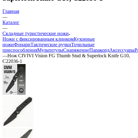
Главная
—
Каталог
—
Складные туристические ножи
Ножи с фиксированным клинком
Кухонные
ножи
Фонари
Тактические ручки
Точильные
приспособления
Мультитулы
Снаряжение
Паракорд
Аксессуары
Р
—
Нож CIVIVI Vision FG Thumb Stud & Superlock Knife G10,
C22036-1