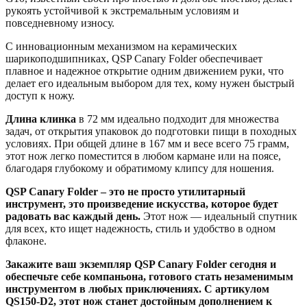
рукоять устойчивой к экстремальным условиям и
повседневному износу.
С инновационным механизмом на керамических
шарикоподшипниках, QSP Canary Folder обеспечивает
плавное и надежное открытие одним движением руки, что
делает его идеальным выбором для тех, кому нужен быстрый
доступ к ножу.
Длина клинка
в 72 мм идеально подходит для множества
задач, от открытия упаковок до подготовки пищи в походных
условиях. При общей длине в 167 мм и весе всего 75 грамм,
этот нож легко поместится в любом кармане или на поясе,
благодаря глубокому и обратимому клипсу для ношения.
QSP Canary Folder – это не просто утилитарный
инструмент, это произведение искусства, которое будет
радовать вас каждый день.
Этот нож — идеальный спутник
для всех, кто ищет надежность, стиль и удобство в одном
флаконе.
Закажите ваш экземпляр QSP Canary Folder сегодня и
обеспечьте себе компаньона, готового стать незаменимым
инструментом в любых приключениях. С артикулом
QS150-D2, этот нож станет достойным дополнением к