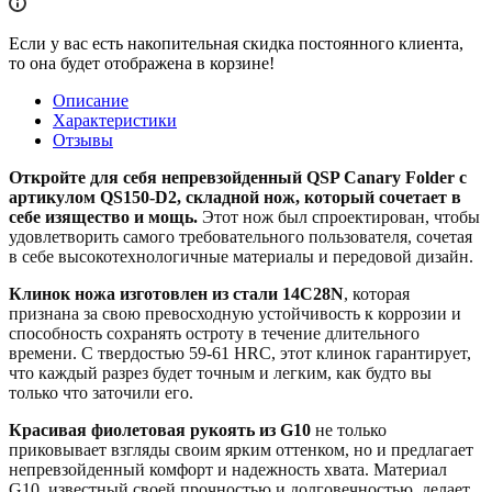
Если у вас есть накопительная скидка постоянного клиента,
то она будет отображена в корзине!
Описание
Характеристики
Отзывы
Откройте для себя непревзойденный QSP Canary Folder с
артикулом QS150-D2, складной нож, который сочетает в
себе изящество и мощь.
Этот нож был спроектирован, чтобы
удовлетворить самого требовательного пользователя, сочетая
в себе высокотехнологичные материалы и передовой дизайн.
Клинок ножа изготовлен из стали 14C28N
, которая
признана за свою превосходную устойчивость к коррозии и
способность сохранять остроту в течение длительного
времени. С твердостью 59-61 HRC, этот клинок гарантирует,
что каждый разрез будет точным и легким, как будто вы
только что заточили его.
Красивая фиолетовая рукоять из G10
не только
приковывает взгляды своим ярким оттенком, но и предлагает
непревзойденный комфорт и надежность хвата. Материал
G10, известный своей прочностью и долговечностью, делает