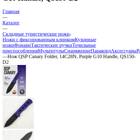
Главная
—
Каталог
—
Складные туристические ножи
Ножи с фиксированным клинком
Кухонные
ножи
Фонари
Тактические ручки
Точильные
приспособления
Мультитулы
Снаряжение
Паракорд
Аксессуары
Р
—
Нож QSP Canary Folder, 14C28N, Purple G10 Handle, QS150-
D2