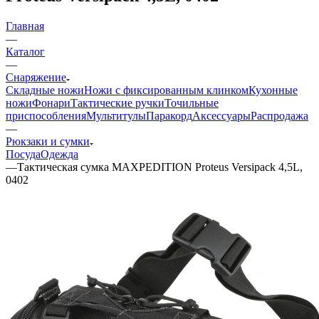
Главная
—
Каталог
—
Снаряжение
Складные ножи
Ножи с фиксированным клинком
Кухонные
ножи
Фонари
Тактические ручки
Точильные
приспособления
Мультитулы
Паракорд
Аксессуары
Распродажа
—
Рюкзаки и сумки
Посуда
Одежда
—
Тактическая сумка MAXPEDITION Proteus Versipack 4,5L,
0402