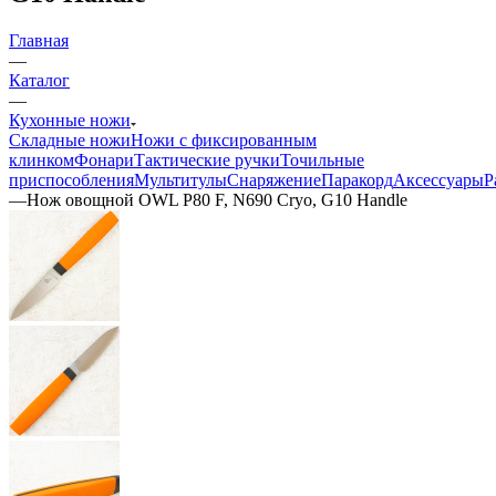
Главная
—
Каталог
—
Кухонные ножи
Складные ножи
Ножи с фиксированным
клинком
Фонари
Тактические ручки
Точильные
приспособления
Мультитулы
Снаряжение
Паракорд
Аксессуары
Р
—
Нож овощной OWL P80 F, N690 Cryo, G10 Handle