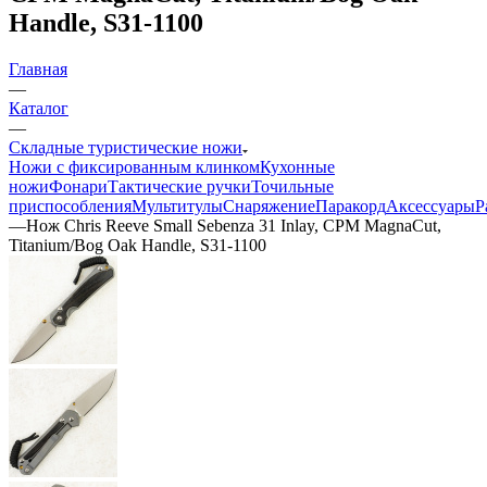
Handle, S31-1100
Главная
—
Каталог
—
Складные туристические ножи
Ножи с фиксированным клинком
Кухонные
ножи
Фонари
Тактические ручки
Точильные
приспособления
Мультитулы
Снаряжение
Паракорд
Аксессуары
Р
—
Нож Chris Reeve Small Sebenza 31 Inlay, CPM MagnaCut,
Titanium/Bog Oak Handle, S31-1100