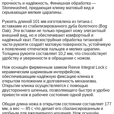
прочность и надёжность. Финишная обработка —
Stonewashed, придающая клинку матовый вид и
скрывающая мелкие царапины.
Рукоять длиной 101 мм изготовлена из титана с
вставками из стабилизированного дуба болотного (Bog
Oak). Эти вставки не только придают ножу элегантный
внешний вид, но и обеспечивают комфортный и
надёжный хват. Пескоструйная обработка титановой
части рукояти создаёт матовую поверхность, устойчивую
к появлению отпечатков пальцев и мелких царапин.
Толщина рукояти составляет 10,2 мм, что способствует
удобству и уверенности в обращении с ножом.
Нож оснащён фирменным замком Reeve Integral Lock с
керамическим шариковым интерфейсом,
обеспечивающим надёжную фиксацию клинка в
открытом положении и долговечность механизма.
Открытие клинка осуществляется с помощью
двустороннего шпенька, позволяющего быстро и удобно
привести нож в рабочее состояние одной рукой.
Общая длина ножа в открытом состоянии составляет 177
мм, а вес — 85 г, что делает его сбалансированным и
удобным для ежедневного ношения. Нож оснащён