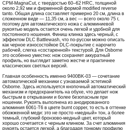
CPM-MagnaCut, с твердостью 60–62 HRC, толщиной
около 2,92 мм и фирменной формой modified reverse
tanto. Общая длина составляет примерно 20 см, длина в
сложенном виде — 11,35 см, а вес — всего около 75 г,
поэтому для автоматического ножа с алюминиевой
рукоятью модель остается очень легкой и удобной для
постоянного ношения. Финиш клинка здесь черный, с
эффектом DLC Battlewash, что по-русски можно описать
как черное износостойкое DLC-покрытие с нарочито
рабочей, слегка «состаренной» текстурой. Для Osborne
это особенно уместно: нож сохраняет аккуратный
профиль, но выглядит заметно жестче и практичнее
классических светлых версий.
Главная особенность именно 9400BK-03 — сочетание
автоматической механики с узнаваемой эстетикой
Osborne. Здесь используется кнопочный автоматический
механизм и предохранитель на обухе, что делает нож
быстрым в открывании и более безопасным при
ношении. Рукоять выполнена из анодированного
алюминия 6061-T6 в цвете burnt copper, то есть в оттенке
обожженной меди: это не просто «медный» тон, а более
темный, глубокий бронзово-медный цвет, который
хорошо сочетается с черным клинком. За счет алюминия
рукоять остается легкой, а благодаря тонкому профилю