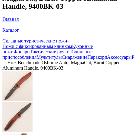
Handle, 9400BK-03
Главная
—
Каталог
—
Складные туристические ножи
Ножи с фиксированным клинком
Кухонные
ножи
Фонари
Тактические ручки
Точильные
приспособления
Мультитулы
Снаряжение
Паракорд
Аксессуары
Р
—
Нож Benchmade Osborne Auto, MagnaCut, Burnt Copper
Aluminum Handle, 9400BK-03