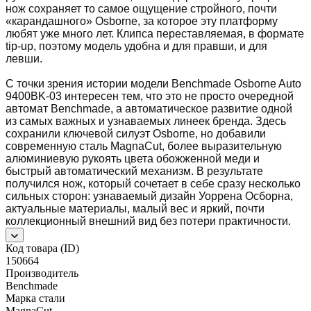
нож сохраняет то самое ощущение стройного, почти
«карандашного» Osborne, за которое эту платформу
любят уже много лет. Клипса переставляемая, в формате
tip-up, поэтому модель удобна и для правши, и для
левши.
С точки зрения истории модели Benchmade Osborne Auto
9400BK-03 интересен тем, что это не просто очередной
автомат Benchmade, а автоматическое развитие одной
из самых важных и узнаваемых линеек бренда. Здесь
сохранили ключевой силуэт Osborne, но добавили
современную сталь MagnaCut, более выразительную
алюминиевую рукоять цвета обожженной меди и
быстрый автоматический механизм. В результате
получился нож, который сочетает в себе сразу несколько
сильных сторон: узнаваемый дизайн Уоррена Осборна,
актуальные материалы, малый вес и яркий, почти
коллекционный внешний вид без потери практичности.
Код товара (ID)
150664
Производитель
Benchmade
Марка стали
MagnaCut