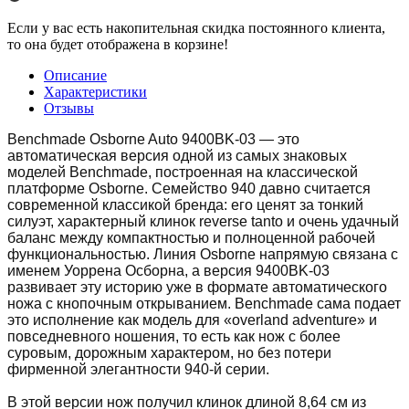
Если у вас есть накопительная скидка постоянного клиента,
то она будет отображена в корзине!
Описание
Характеристики
Отзывы
Benchmade Osborne Auto 9400BK-03 — это
автоматическая версия одной из самых знаковых
моделей Benchmade, построенная на классической
платформе Osborne. Семейство 940 давно считается
современной классикой бренда: его ценят за тонкий
силуэт, характерный клинок reverse tanto и очень удачный
баланс между компактностью и полноценной рабочей
функциональностью. Линия Osborne напрямую связана с
именем Уоррена Осборна, а версия 9400BK-03
развивает эту историю уже в формате автоматического
ножа с кнопочным открыванием. Benchmade сама подает
это исполнение как модель для «overland adventure» и
повседневного ношения, то есть как нож с более
суровым, дорожным характером, но без потери
фирменной элегантности 940-й серии.
В этой версии нож получил клинок длиной 8,64 см из